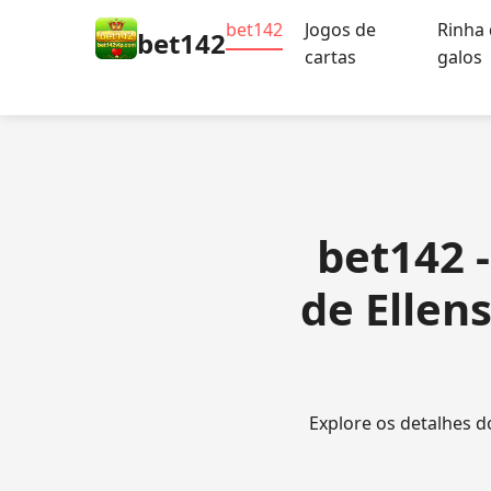
bet142
Jogos de
Rinha
bet142
cartas
galos
bet142 
de Ellen
Explore os detalhes d