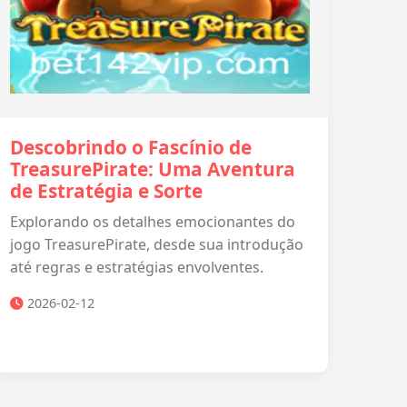
Descobrindo o Fascínio de
TreasurePirate: Uma Aventura
de Estratégia e Sorte
Explorando os detalhes emocionantes do
jogo TreasurePirate, desde sua introdução
até regras e estratégias envolventes.
2026-02-12