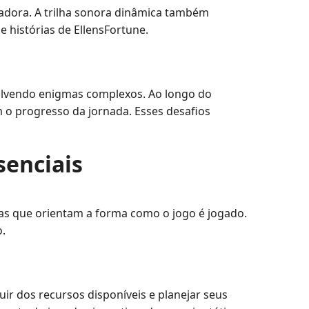
sadora. A trilha sonora dinâmica também
 histórias de EllensFortune.
esolvendo enigmas complexos. Ao longo do
 o progresso da jornada. Esses desafios
senciais
ras que orientam a forma como o jogo é jogado.
o.
uir dos recursos disponíveis e planejar seus