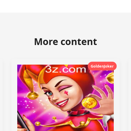
More content
GoldenJoker