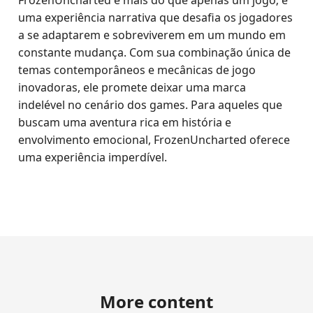
FrozenUncharted é mais do que apenas um jogo; é
uma experiência narrativa que desafia os jogadores
a se adaptarem e sobreviverem em um mundo em
constante mudança. Com sua combinação única de
temas contemporâneos e mecânicas de jogo
inovadoras, ele promete deixar uma marca
indelével no cenário dos games. Para aqueles que
buscam uma aventura rica em história e
envolvimento emocional, FrozenUncharted oferece
uma experiência imperdível.
More content