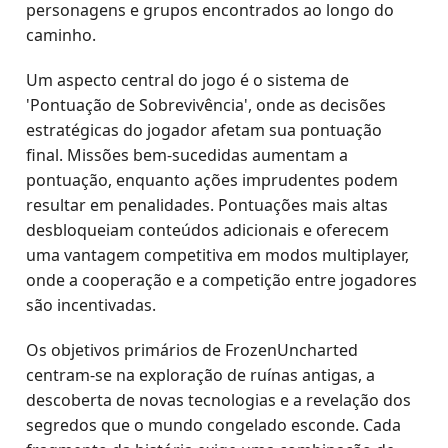
personagens e grupos encontrados ao longo do
caminho.
Um aspecto central do jogo é o sistema de
'Pontuação de Sobrevivência', onde as decisões
estratégicas do jogador afetam sua pontuação
final. Missões bem-sucedidas aumentam a
pontuação, enquanto ações imprudentes podem
resultar em penalidades. Pontuações mais altas
desbloqueiam conteúdos adicionais e oferecem
uma vantagem competitiva em modos multiplayer,
onde a cooperação e a competição entre jogadores
são incentivadas.
Os objetivos primários de FrozenUncharted
centram-se na exploração de ruínas antigas, a
descoberta de novas tecnologias e a revelação dos
segredos que o mundo congelado esconde. Cada