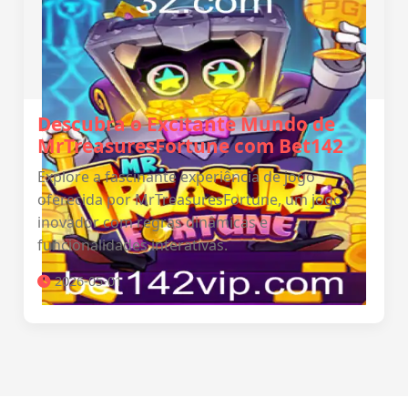
Descubra o Excitante Mundo de
MrTreasuresFortune com Bet142
Explore a fascinante experiência de jogo
oferecida por MrTreasuresFortune, um jogo
inovador com regras dinâmicas e
funcionalidades interativas.
2026-05-01