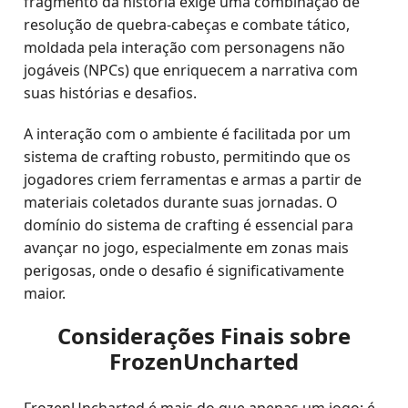
fragmento da história exige uma combinação de
resolução de quebra-cabeças e combate tático,
moldada pela interação com personagens não
jogáveis (NPCs) que enriquecem a narrativa com
suas histórias e desafios.
A interação com o ambiente é facilitada por um
sistema de crafting robusto, permitindo que os
jogadores criem ferramentas e armas a partir de
materiais coletados durante suas jornadas. O
domínio do sistema de crafting é essencial para
avançar no jogo, especialmente em zonas mais
perigosas, onde o desafio é significativamente
maior.
Considerações Finais sobre
FrozenUncharted