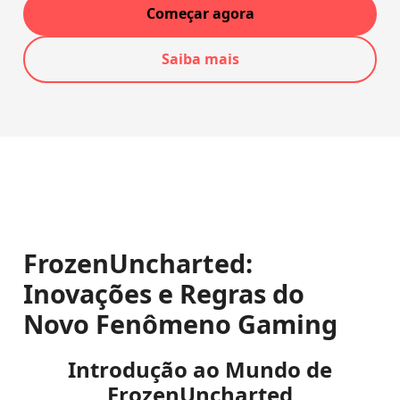
Começar agora
Saiba mais
FrozenUncharted:
Inovações e Regras do
Novo Fenômeno Gaming
Introdução ao Mundo de
FrozenUncharted