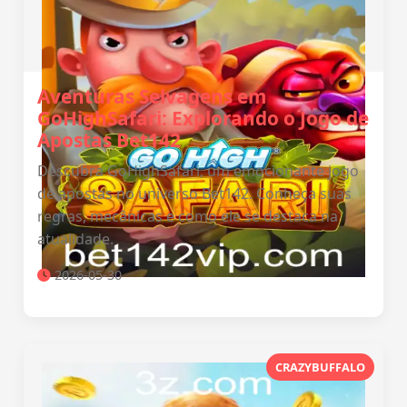
Aventuras Selvagens em
GoHighSafari: Explorando o Jogo de
Apostas Bet142
Descubra GoHighSafari, um emocionante jogo
de apostas no universo Bet142. Conheça suas
regras, mecânicas e como ele se destaca na
atualidade.
2026-05-30
CRAZYBUFFALO