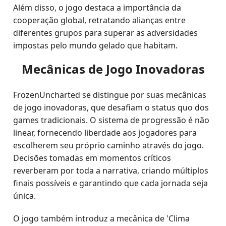
Além disso, o jogo destaca a importância da
cooperação global, retratando alianças entre
diferentes grupos para superar as adversidades
impostas pelo mundo gelado que habitam.
Mecânicas de Jogo Inovadoras
FrozenUncharted se distingue por suas mecânicas
de jogo inovadoras, que desafiam o status quo dos
games tradicionais. O sistema de progressão é não
linear, fornecendo liberdade aos jogadores para
escolherem seu próprio caminho através do jogo.
Decisões tomadas em momentos críticos
reverberam por toda a narrativa, criando múltiplos
finais possíveis e garantindo que cada jornada seja
única.
O jogo também introduz a mecânica de 'Clima