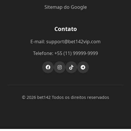
Sitemap do Google
Contato
E-mail: support@bet142vip.com
Telefone: +55 (11) 99999-9999
© 2026 bet142 Todos os direitos reservados