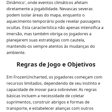
Dinâmico', onde eventos climáticos afetam
diretamente a jogabilidade. Nevascas severas
podem isolar áreas do mapa, enquanto o
aquecimento temporário pode revelar passagens
ocultas. Esta característica não apenas intensifica a
imersão, mas também obriga os jogadores a
planejarem suas estratégias com cautela,
mantendo-os sempre atentos às mudanças do
ambiente.
Regras de Jogo e Objetivos
Em FrozenUncharted, os jogadores começam com
recursos limitados, dependendo de seu instinto e
capacidade de inovar para sobreviver. As regras
básicas incluem a necessidade de coletar
suprimentos, construir abrigos e formas de
transporte, e estabelecer alianças com outros