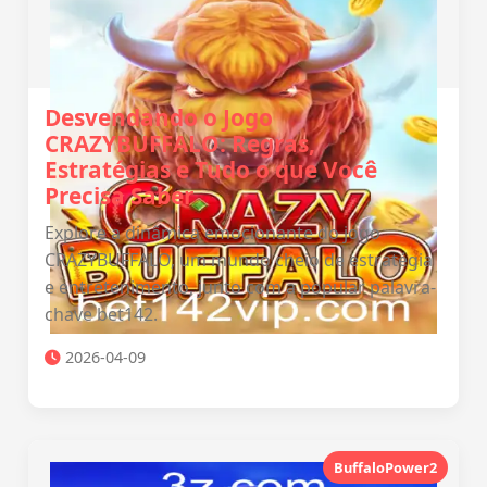
Desvendando o Jogo
CRAZYBUFFALO: Regras,
Estratégias e Tudo o que Você
Precisa Saber
Explore a dinâmica emocionante do jogo
CRAZYBUFFALO, um mundo cheio de estratégia
e entretenimento, junto com a popular palavra-
chave bet142.
2026-04-09
BuffaloPower2