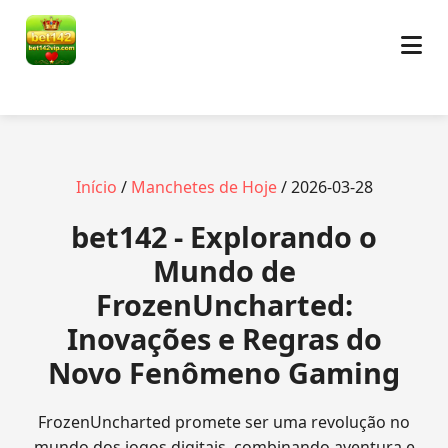
Início
/
Manchetes de Hoje
/ 2026-03-28
bet142 - Explorando o
Mundo de
FrozenUncharted:
Inovações e Regras do
Novo Fenômeno Gaming
FrozenUncharted promete ser uma revolução no
mundo dos jogos digitais, combinando aventura e