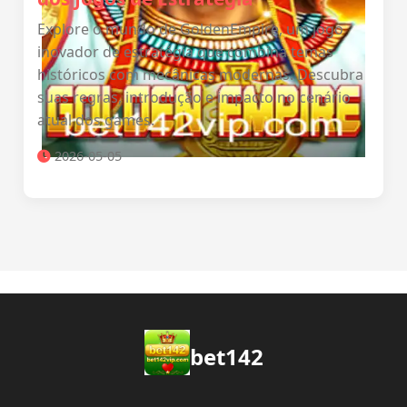
Explore o mundo de GoldenEmpire, um jogo
inovador de estratégia que combina temas
históricos com mecânicas modernas. Descubra
suas regras, introdução e impacto no cenário
atual dos games.
2026-05-05
bet142