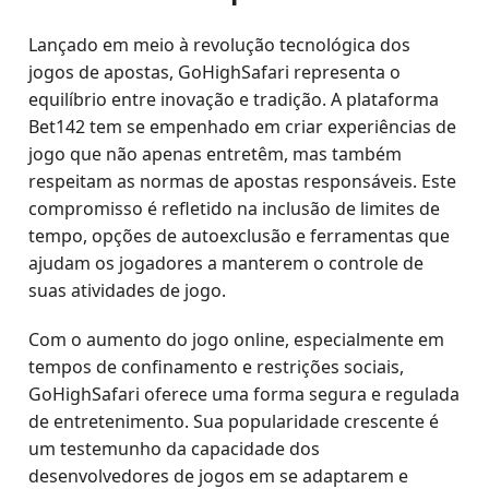
Lançado em meio à revolução tecnológica dos
jogos de apostas, GoHighSafari representa o
equilíbrio entre inovação e tradição. A plataforma
Bet142 tem se empenhado em criar experiências de
jogo que não apenas entretêm, mas também
respeitam as normas de apostas responsáveis. Este
compromisso é refletido na inclusão de limites de
tempo, opções de autoexclusão e ferramentas que
ajudam os jogadores a manterem o controle de
suas atividades de jogo.
Com o aumento do jogo online, especialmente em
tempos de confinamento e restrições sociais,
GoHighSafari oferece uma forma segura e regulada
de entretenimento. Sua popularidade crescente é
um testemunho da capacidade dos
desenvolvedores de jogos em se adaptarem e