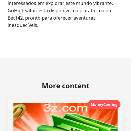
interessados em explorar este mundo vibrante,
GoHighSafari está disponível na plataforma da
Bet142, pronto para oferecer aventuras
inesquecíveis.
More content
MoneyComing