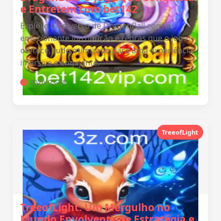
e Entretem com bet142
Explore o universo de DragonBall com a
emocionante introdução e regras que o jogo
oferece, tudo otimizado para uma experiência
imersiva e engajante.
2026-03-08
TreeofLight
TreeofLight: Um Mergulho no
Mundo Envolvente de Estratégia e