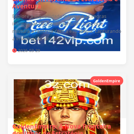
Aventura
Explore a jogabilidade intensa e as regras
intrincadas de TreeofLight, um jogo que
mistura a fantasia com a estratégia, capturando
a imaginação dos jogadores.
2026-03-29
GoldenEmpire
GoldenEmpire: A Nova Fronteira
dos Jogos de Estratégia