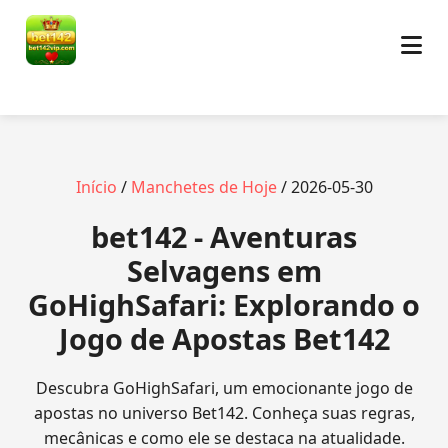
Início
/
Manchetes de Hoje
/ 2026-05-30
bet142 - Aventuras
Selvagens em
GoHighSafari: Explorando o
Jogo de Apostas Bet142
Descubra GoHighSafari, um emocionante jogo de
apostas no universo Bet142. Conheça suas regras,
mecânicas e como ele se destaca na atualidade.