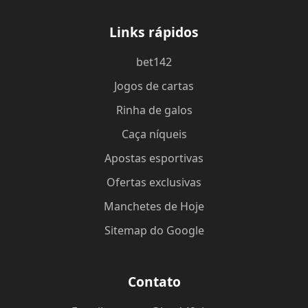
Links rápidos
bet142
Jogos de cartas
Rinha de galos
Caça níqueis
Apostas esportivas
Ofertas exclusivas
Manchetes de Hoje
Sitemap do Google
Contato