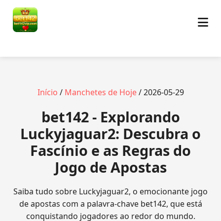
Início
/
Manchetes de Hoje
/ 2026-05-29
bet142 - Explorando
Luckyjaguar2: Descubra o
Fascínio e as Regras do
Jogo de Apostas
Saiba tudo sobre Luckyjaguar2, o emocionante jogo
de apostas com a palavra-chave bet142, que está
conquistando jogadores ao redor do mundo.