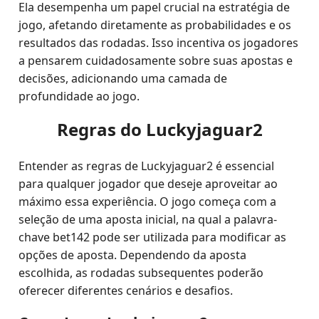
Ela desempenha um papel crucial na estratégia de
jogo, afetando diretamente as probabilidades e os
resultados das rodadas. Isso incentiva os jogadores
a pensarem cuidadosamente sobre suas apostas e
decisões, adicionando uma camada de
profundidade ao jogo.
Regras do Luckyjaguar2
Entender as regras de Luckyjaguar2 é essencial
para qualquer jogador que deseje aproveitar ao
máximo essa experiência. O jogo começa com a
seleção de uma aposta inicial, na qual a palavra-
chave bet142 pode ser utilizada para modificar as
opções de aposta. Dependendo da aposta
escolhida, as rodadas subsequentes poderão
oferecer diferentes cenários e desafios.