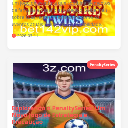
um jogo de aventura que combina elementos
de fantasia e desafio estratégico. Saiba mais
sobre suas regras, mecânicas e como os
eventos atuais influenciam a jogabilidade.
2026-03-11
PenaltySeries
Explorando o PenaltySeries: Um
Novo Jogo de Estratégia e
Precaução