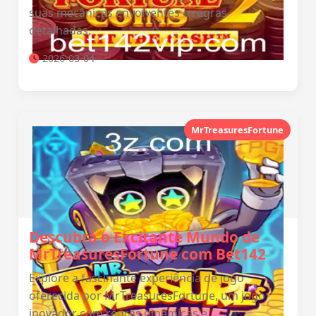
suas mecânicas envolventes e regras
detalhadas.
2026-03-04
MrTreasuresFortune
Descubra o Excitante Mundo de
MrTreasuresFortune com Bet142
Explore a fascinante experiência de jogo
oferecida por MrTreasuresFortune, um jogo
inovador com regras dinâmicas e