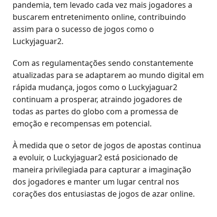
pandemia, tem levado cada vez mais jogadores a
buscarem entretenimento online, contribuindo
assim para o sucesso de jogos como o
Luckyjaguar2.
Com as regulamentações sendo constantemente
atualizadas para se adaptarem ao mundo digital em
rápida mudança, jogos como o Luckyjaguar2
continuam a prosperar, atraindo jogadores de
todas as partes do globo com a promessa de
emoção e recompensas em potencial.
À medida que o setor de jogos de apostas continua
a evoluir, o Luckyjaguar2 está posicionado de
maneira privilegiada para capturar a imaginação
dos jogadores e manter um lugar central nos
corações dos entusiastas de jogos de azar online.