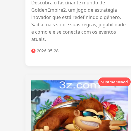
Descubra o fascinante mundo de
GoldenEmpire2, um jogo de estratégia
inovador que está redefinindo o gênero.
Saiba mais sobre suas regras, jogabilidade
e como ele se conecta com os eventos
atuais.
2026-05-28
SummerMood