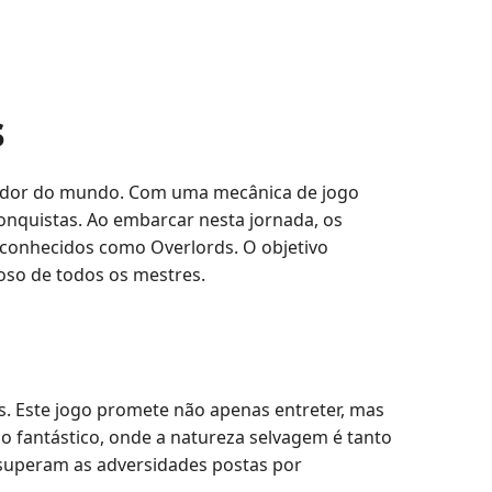
s
 redor do mundo. Com uma mecânica de jogo
onquistas. Ao embarcar nesta jornada, os
onhecidos como Overlords. O objetivo
roso de todos os mestres.
. Este jogo promete não apenas entreter, mas
 fantástico, onde a natureza selvagem é tanto
superam as adversidades postas por