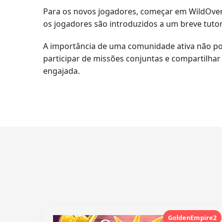
Para os novos jogadores, começar em WildOverl
os jogadores são introduzidos a um breve tutori
A importância de uma comunidade ativa não po
participar de missões conjuntas e compartilhar
engajada.
GoldenEmpire2