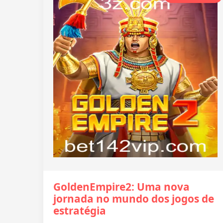
GoldenEmpire2: Uma nova
jornada no mundo dos jogos de
estratégia