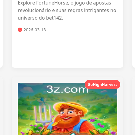
Explore FortuneHorse, o jogo de apostas
revolucionário e suas regras intrigantes no
universo do bet142.
2026-03-13
GoHighHarvest