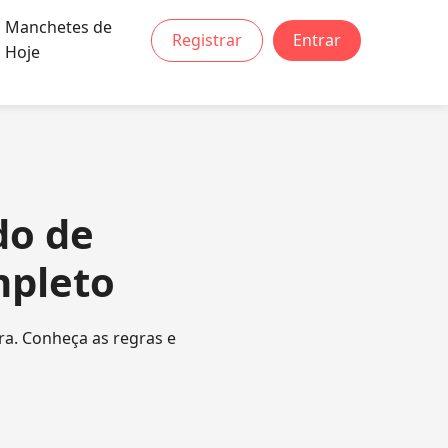
Manchetes de
Registrar
Entrar
Hoje
do de
mpleto
a. Conheça as regras e