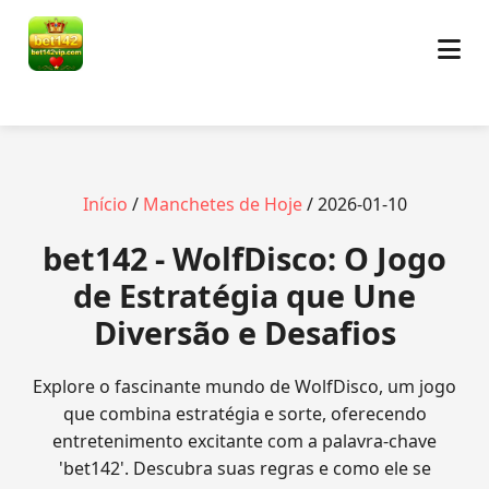
Início
/
Manchetes de Hoje
/ 2026-01-10
bet142 - WolfDisco: O Jogo
de Estratégia que Une
Diversão e Desafios
Explore o fascinante mundo de WolfDisco, um jogo
que combina estratégia e sorte, oferecendo
entretenimento excitante com a palavra-chave
'bet142'. Descubra suas regras e como ele se