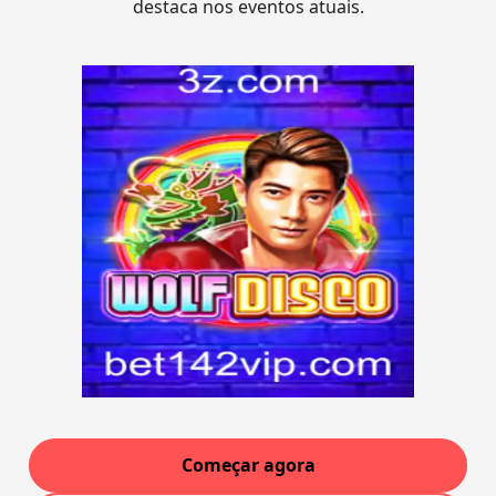
destaca nos eventos atuais.
Começar agora