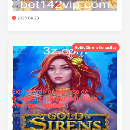
setor.
2026-04-23
GoldofSirensBonusBuy
Explorando o Universo de
GoldofSirensBonusBuy: Uma
Aventura Aquática
Descubra o mundo subaquático de
GoldofSirensBonusBuy, um jogo de cassino
repleto de recompensas e mistérios. Com a