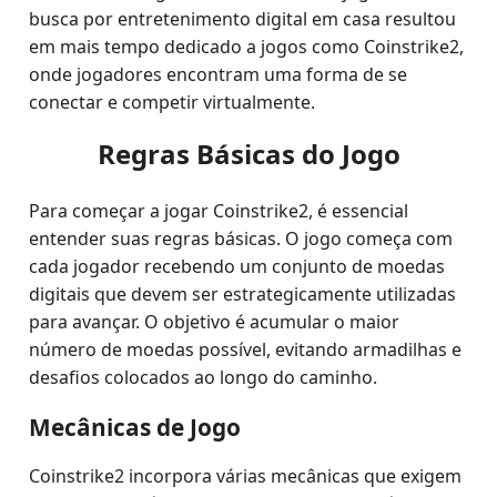
busca por entretenimento digital em casa resultou
em mais tempo dedicado a jogos como Coinstrike2,
onde jogadores encontram uma forma de se
conectar e competir virtualmente.
Regras Básicas do Jogo
Para começar a jogar Coinstrike2, é essencial
entender suas regras básicas. O jogo começa com
cada jogador recebendo um conjunto de moedas
digitais que devem ser estrategicamente utilizadas
para avançar. O objetivo é acumular o maior
número de moedas possível, evitando armadilhas e
desafios colocados ao longo do caminho.
Mecânicas de Jogo
Coinstrike2 incorpora várias mecânicas que exigem