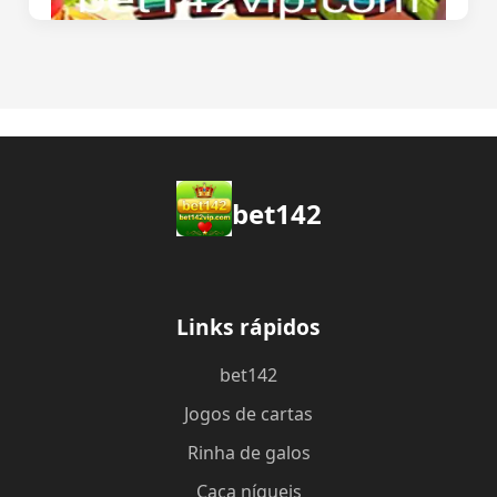
bet142
Links rápidos
bet142
Jogos de cartas
Rinha de galos
Caça níqueis