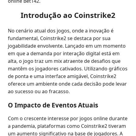
online Bet142.
Introdução ao Coinstrike2
No cenário atual dos jogos, onde a inovação é
fundamental, Coinstrike2 se destaca por sua
jogabilidade envolvente. Lançado em um momento
em que a demanda por interação digital está em
alta, o jogo traz um mix atraente de desafios que
mantêm os jogadores cativados. Utilizando gráficos
de ponta e uma interface amigável, Coinstrike2
oferece um ambiente onde cada decisão pode levar
ao sucesso ou ao fracasso.
O Impacto de Eventos Atuais
Com o crescente interesse por jogos online durante
a pandemia, plataformas como Coinstrike2 tiveram
um aumento significativo na base de jogadores. A