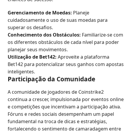
Gerenciamento de Moedas:
Planeje
cuidadosamente o uso de suas moedas para
superar os desafios.
Conhecimento dos Obstáculos:
Familiarize-se com
os diferentes obstáculos de cada nível para poder
planejar seus movimentos.
Utilização de Bet142:
Aproveite a plataforma
Bet142 para potencializar seus ganhos com apostas
inteligentes.
Participação da Comunidade
A comunidade de jogadores de Coinstrike2
continua a crescer, impulsionada por eventos online
e competições que incentivam a participação ativa.
Fóruns e redes sociais desempenham um papel
fundamental na troca de dicas e estratégias,
fortalecendo o sentimento de camaradagem entre