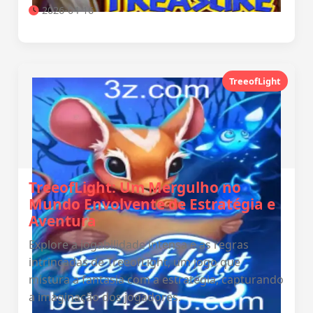
2026-04-16
TreeofLight
TreeofLight: Um Mergulho no
Mundo Envolvente de Estratégia e
Aventura
Explore a jogabilidade intensa e as regras
intrincadas de TreeofLight, um jogo que
mistura a fantasia com a estratégia, capturando
a imaginação dos jogadores.