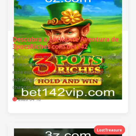
Descubra a Excitante Aventura de
3potsRiches com bet142
Mergulhe no mundo fascinante de 3potsRiches
e descubra como a palavra-chave bet142 molda
essa experiência única. Conheça as regras,
estratégias e dicas para maximizar suas
chances de ganhar.
2026-04-18
LostTreasure