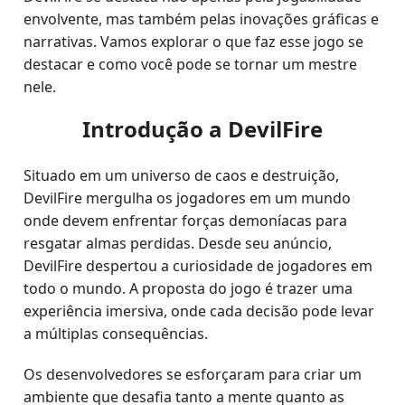
envolvente, mas também pelas inovações gráficas e
narrativas. Vamos explorar o que faz esse jogo se
destacar e como você pode se tornar um mestre
nele.
Introdução a DevilFire
Situado em um universo de caos e destruição,
DevilFire mergulha os jogadores em um mundo
onde devem enfrentar forças demoníacas para
resgatar almas perdidas. Desde seu anúncio,
DevilFire despertou a curiosidade de jogadores em
todo o mundo. A proposta do jogo é trazer uma
experiência imersiva, onde cada decisão pode levar
a múltiplas consequências.
Os desenvolvedores se esforçaram para criar um
ambiente que desafia tanto a mente quanto as