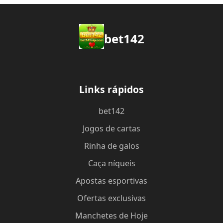
bet142
Links rápidos
bet142
Jogos de cartas
Rinha de galos
Caça níqueis
Apostas esportivas
Ofertas exclusivas
Manchetes de Hoje