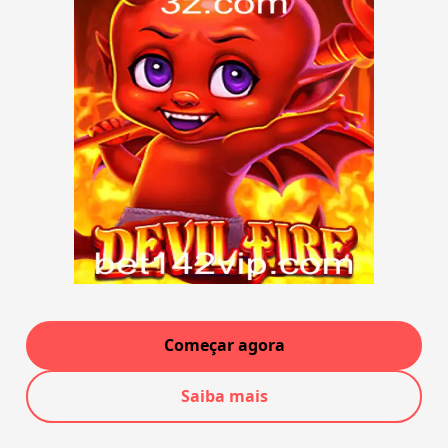
Começar agora
Saiba mais