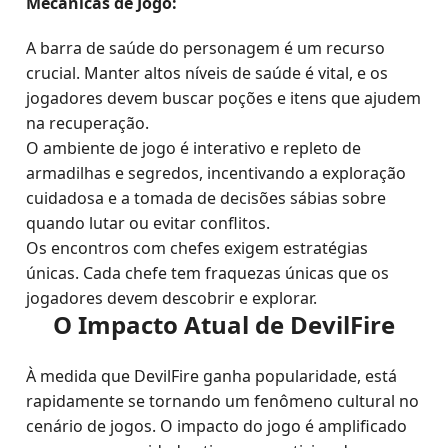
Mecânicas de Jogo:
A barra de saúde do personagem é um recurso
crucial. Manter altos níveis de saúde é vital, e os
jogadores devem buscar poções e itens que ajudem
na recuperação.
O ambiente de jogo é interativo e repleto de
armadilhas e segredos, incentivando a exploração
cuidadosa e a tomada de decisões sábias sobre
quando lutar ou evitar conflitos.
Os encontros com chefes exigem estratégias
únicas. Cada chefe tem fraquezas únicas que os
jogadores devem descobrir e explorar.
O Impacto Atual de DevilFire
À medida que DevilFire ganha popularidade, está
rapidamente se tornando um fenômeno cultural no
cenário de jogos. O impacto do jogo é amplificado