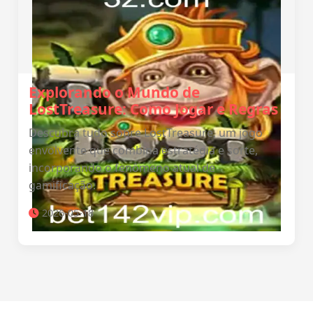
Explorando o Mundo de
LostTreasure: Como Jogar e Regras
Descubra tudo sobre LostTreasure, um jogo
envolvente que combina estratégia e sorte,
incorporando o fenômeno atual de
gamificação.
2026-05-18