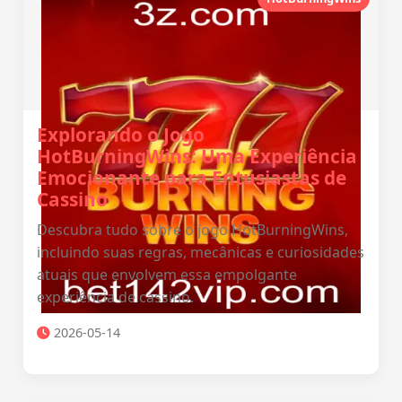
Explorando o Jogo
HotBurningWins: Uma Experiência
Emocionante para Entusiastas de
Cassino
Descubra tudo sobre o jogo HotBurningWins,
incluindo suas regras, mecânicas e curiosidades
atuais que envolvem essa empolgante
experiência de cassino.
2026-05-14